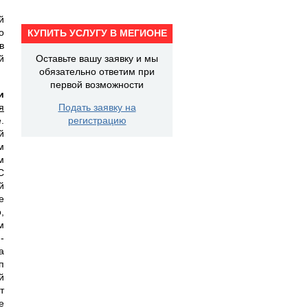
й
о
КУПИТЬ УСЛУГУ В МЕГИОНЕ
в
й
Оставьте вашу заявку и мы
обязательно ответим при
первой возможности
и
я
Подать заявку на
.
регистрацию
й
м
м
С
й
е
,
м
-
а
п
й
т
е