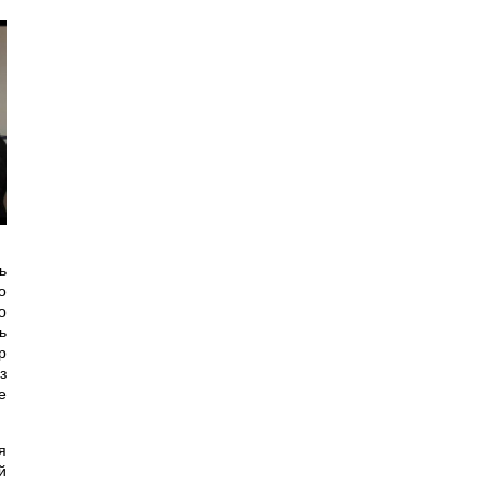
ь
о
о
ь
р
з
е
я
й