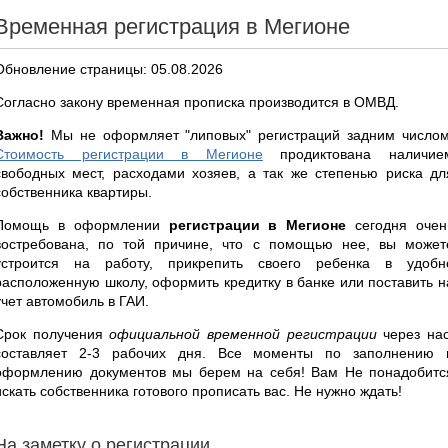
Временная регистрация в Мегионе
Обновление страницы: 05.08.2026
Согласно закону временная прописка производится в ОМВД.
Важно!
Мы не оформляет "липовых" регистраций задним числом
Стоимость регистрации в Мегионе
продиктована наличие
свободных мест, расходами хозяев, а так же степенью риска дл
собственника квартиры.
Помощь в оформлении
регистрации в Мегионе
сегодня очен
востребована, по той причине, что с помощью нее, вы может
устроится на работу, прикрепить своего ребенка в удобн
расположенную школу, оформить кредитку в банке или поставить н
учет автомобиль в ГАИ.
Срок получения
официальной временной регистрации
через нас
составляет 2-3 рабочих дня. Все моменты по заполнению 
оформлению документов мы берем на себя! Вам Не понадобитс
искать собственника готового прописать вас. Не нужно ждать!
На заметку о регистрации