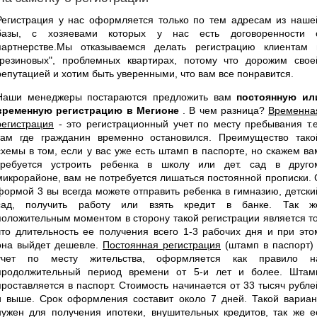
Регистрация у нас оформляется только по тем адресам из наше
базы, с хозяевами которых у нас есть договоренности 
партнерстве.Мы отказываемся делать регистрацию клиентам 
"резиновых", проблемных квартирах, потому что дорожим свое
репутацией и хотим быть уверенными, что вам все понравится.
Наши менеджеры постараются предложить вам
постоянную ил
временную регистрацию в Мегионе
. В чем разница?
Временна
регистрация
- это регистрационный учет по месту пребывания т.е
там где гражданин временно остановился. Преимущество тако
схемы в том, если у вас уже есть штамп в паспорте, но скажем ва
требуется устроить ребенка в школу или дет. сад в друго
микрорайоне, вам не потребуется лишаться постоянной прописки. 
формой 3 вы всегда можете отправить ребенка в гимназию, детски
сад, получить работу или взять кредит в банке. Так ж
положительным моментом в сторону такой регистрации является то
что длительность ее получения всего 1-3 рабочих дня и при это
она выйдет дешевле.
Постоянная регистрация
(штамп в паспорт) 
учет по месту жительства, оформляется как правило н
продолжительный период времени от 5-и лет и более. Штам
проставляется в паспорт. Стоимость начинается от 33 тысяч рубле
и выше. Срок оформления составит около 7 дней. Такой вариан
нужен для получения ипотеки, внушительных кредитов, так же е